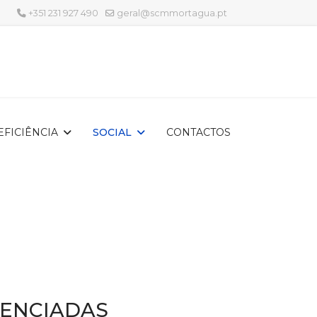
+351 231 927 490
geral@scmmortagua.pt
EFICIÊNCIA
SOCIAL
CONTACTOS
ENCIADAS__