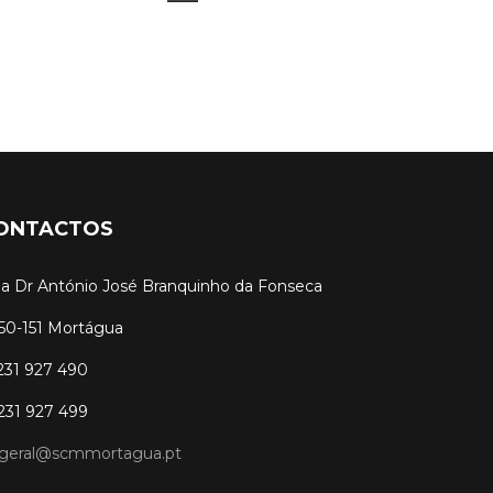
ONTACTOS
a Dr António José Branquinho da Fonseca
50-151 Mortágua
 231 927 490
 231 927 499
geral@scmmortagua.pt