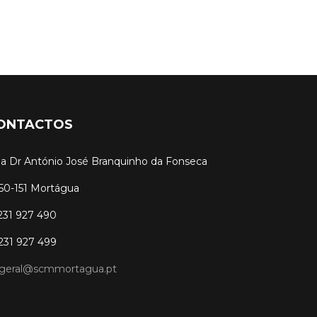
ONTACTOS
a Dr António José Branquinho da Fonseca
50-151 Mortágua
 231 927 490
 231 927 499
geral@scmmortagua.pt