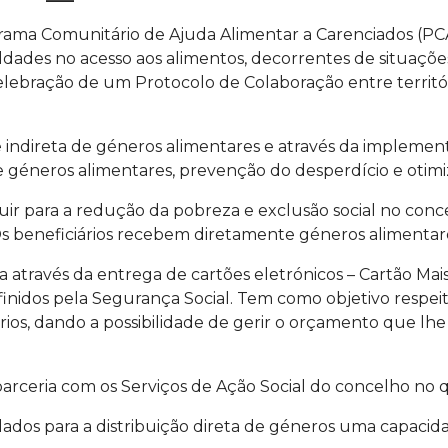
rama Comunitário de Ajuda Alimentar a Carenciados (PC
uldades no acesso aos alimentos, decorrentes de situaç
 celebração de um Protocolo de Colaboração entre terri
a e indireta de géneros alimentares e através da impl
 géneros alimentares, prevenção do desperdício e otimi
buir para a redução da pobreza e exclusão social no conc
s beneficiários recebem diretamente géneros alimentare
ada através da entrega de cartões eletrónicos – Cartão M
finidos pela Segurança Social. Tem como objetivo respei
os, dando a possibilidade de gerir o orçamento que lhe é
rceria com os Serviços de Ação Social do concelho no que
dos para a distribuição direta de géneros uma capacidad