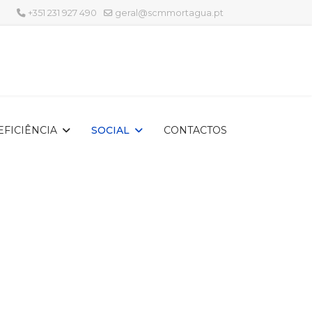
+351 231 927 490
geral@scmmortagua.pt
EFICIÊNCIA
SOCIAL
CONTACTOS