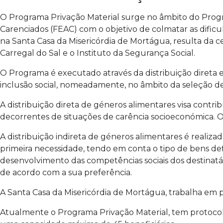
O Programa Privação Material surge no âmbito do Prog
Carenciados (FEAC) com o objetivo de colmatar as dific
na Santa Casa da Misericórdia de Mortágua, resulta da
Carregal do Sal e o Instituto da Segurança Social.
O Programa é executado através da distribuição diret
inclusão social, nomeadamente, no âmbito da seleção de
A distribuição direta de géneros alimentares visa contri
decorrentes de situações de carência socioeconómica. O
A distribuição indireta de géneros alimentares é realiz
primeira necessidade, tendo em conta o tipo de bens de
desenvolvimento das competências sociais dos destinatári
de acordo com a sua preferência.
A Santa Casa da Misericórdia de Mortágua, trabalha em pa
Atualmente o Programa Privação Material, tem protocola