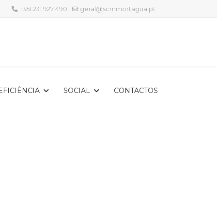
+351 231 927 490
geral@scmmortagua.pt
EFICIÊNCIA
SOCIAL
CONTACTOS