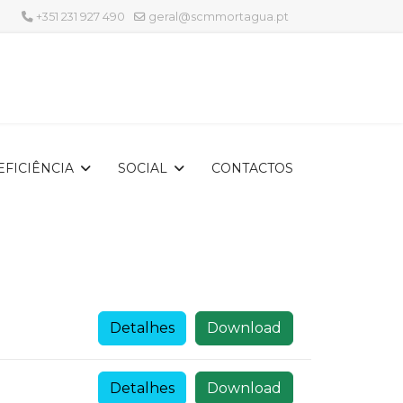
+351 231 927 490
geral@scmmortagua.pt
EFICIÊNCIA
SOCIAL
CONTACTOS
Detalhes
Download
Detalhes
Download