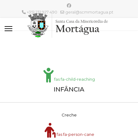
+351 231 927 490
geral@scmmortagua.pt
fas fa-child-reaching
INFÂNCIA
Creche
fas fa-person-cane